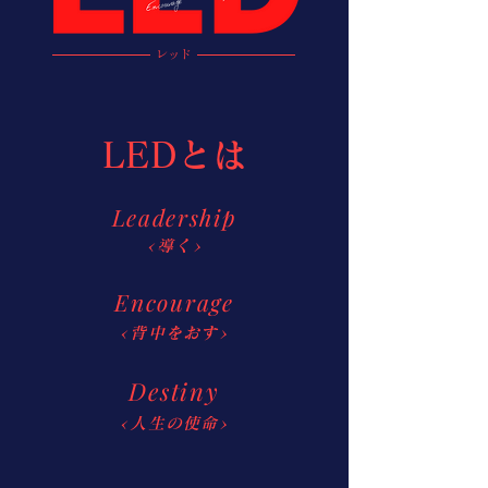
​レッド
​LEDとは
Leadership
<導く>
Encourage
<背中をおす>
Destiny
<人生の使命>